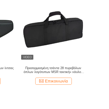
ων ίντσας
Προσαρμοσμένη τσάντα 28 πυροβόλων
όπλων λογότυπων MSR τακτική» νάυλον
τσάντα πυροβόλων όπλων μήκους Carbine
πιστολιών
Επικοινωνία