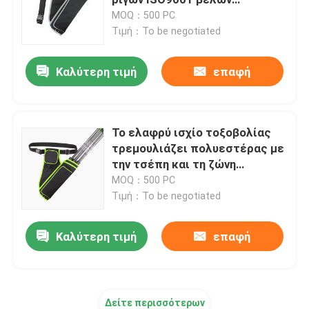
τοξοβολίας
MOQ：500 PC
Τιμή：To be negotiated
Μαλακή περίπτωση τόξων τοξοβολίας
Καλύτερη τιμή
επαφή
Ρίγοι βελών τοξοβολίας
Αλιεύοντας τσάντες εξοπλισμών
Το ελαφρύ ισχίο τοξοβολίας
τρεμουλιάζει πολυεστέρας με
Υπαίθριο αθλητικό σακίδιο πλάτης
την τσέπη και τη ζώνη
εξαρτημάτων
MOQ：500 PC
Τιμή：To be negotiated
Σακίδιο πλάτης τσαντών lap-top
Καλύτερη τιμή
επαφή
Μονωμένες πιό δροσερές τσάντες
Τροχοφόρος τσάντα αποσκευών
Δείτε περισσότερων