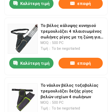
Καλύτερη τιμή
επαφή
Το βέλος κάλυψης κυνηγιού
τρεμουλιάζει 4 πλαισιωμένος
σωλήνες ρίγος με τη ζώνη για
τον υπαίθριο πυροβολισμό
MOQ：500 PC
Τιμή：To be negotiated
Καλύτερη τιμή
επαφή
Σπίτι
Το νάυλον βέλος τοξοβολίας
τρεμουλιάζει δεξής ρίγος
Προϊόντα
βελών ισχίων 4 σωλήνων
MOQ：500 PC
Τιμή：To be negotiated
Σχετικά με εμάς