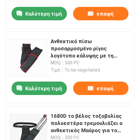
Καλύτερη τιμή
επαφή
Επισκεψή εργοστασίου
Έλεγχος ποιότητας
Ανθεκτικό πίσω
προσαρμοσμένο ρίγος
λογότυπο κάλυψης με τη
Επικοινωνήστε μαζί μας
διευθετήσιμη ζώνη για το
MOQ：500 PC
πυροβολισμό
Τιμή：To be negotiated
Ειδήσεις
Καλύτερη τιμή
επαφή
Ζητήστε μια προσφορά
1680D το βέλος τοξοβολίας
Τακτική τσάντα πυροβόλων όπλων
πολυεστέρα τρεμουλιάζει ο
ανθεκτικός Μαύρος για το
Τσάντα πυροβόλων όπλων κυνηγιού
πυροβολισμό και το κυνήγι
MOQ：500 PC