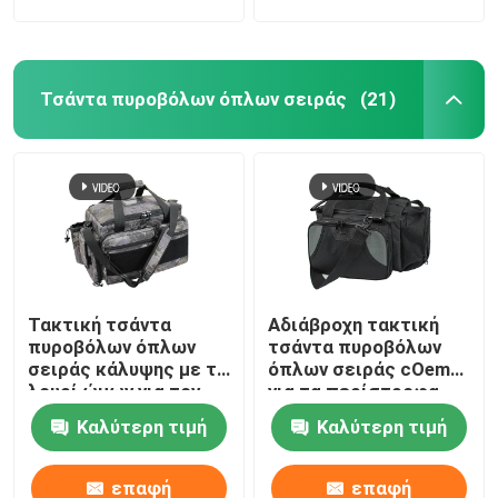
Τσάντα πυροβόλων όπλων σειράς
(21)
Τακτική τσάντα
Αδιάβροχη τακτική
πυροβόλων όπλων
τσάντα πυροβόλων
σειράς κάλυψης με το
όπλων σειράς cOem
λουρί ώμων για τον
για τα περίστροφα
τακτικό πυροβολισμό
και το μαύρο γκρι
Καλύτερη τιμή
Καλύτερη τιμή
πυρομαχικών
επαφή
επαφή