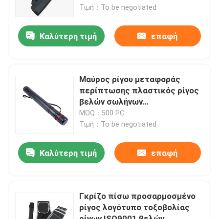
Τιμή：To be negotiated
Τσάντα πυροβόλων όπλων σειράς
Καλύτερη τιμή
επαφή
Στρατιωτική τακτική τσάντα
Μαύρος ρίγου μεταφοράς
Στρατιωτικό τακτικό σακίδιο πλάτης
περίπτωσης πλαστικός ρίγος
βελών σωλήνων
διευθετήσιμος
MOQ：500 PC
Τσάντα πυροβόλων όπλων πιστολιών
Τιμή：To be negotiated
Σακίδιο πλάτης κυνηγιού κάλυψης
Καλύτερη τιμή
επαφή
Σφεντόνες πυροβόλων όπλων κυνηγιού
Γκρίζο πίσω προσαρμοσμένο
ρίγος λογότυπο τοξοβολίας
Διοφθαλμική περίπτωση λουριών
ρίγων ISO9001 βελών