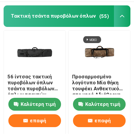
Τακτική τσάντα πυροβόλων όπλων
(55)
56 ίντσας τακτική
Προσαρμοσμένο
πυροβόλων όπλων
λογότυπο Μία θήκη
τσάντα πυροβόλων
τουφέκι Ανθεκτικό
όπλων τσαντών
στο νερό Αδιάβροχη
μαλακή γεμισμένη
τσάντα όπλου
Καλύτερη τιμή
Καλύτερη τιμή
μακριά για το κυνήγι
Αδιάβροχη
πυροβολισμού
επαφή
επαφή