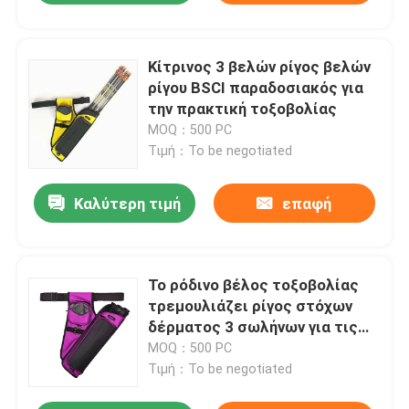
Κίτρινος 3 βελών ρίγος βελών
ρίγου BSCI παραδοσιακός για
την πρακτική τοξοβολίας
MOQ：500 PC
Τιμή：To be negotiated
Καλύτερη τιμή
επαφή
Το ρόδινο βέλος τοξοβολίας
τρεμουλιάζει ρίγος στόχων
δέρματος 3 σωλήνων για τις
γυναίκες
MOQ：500 PC
Τιμή：To be negotiated