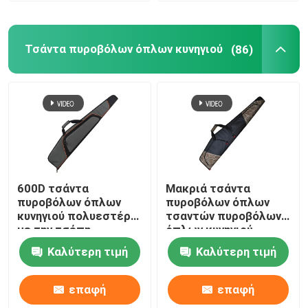
Τσάντα πυροβόλων όπλων κυνηγιού
(86)
600D τσάντα
Μακριά τσάντα
πυροβόλων όπλων
πυροβόλων όπλων
κυνηγιού πολυεστέρα
τσαντών πυροβόλων
με την τσέπη
όπλων κυνηγιού
εξαρτημάτων για τον
κάλυψης με την
Καλύτερη τιμή
Καλύτερη τιμή
υπαίθριο
πρόσθετη
πυροβολισμό
αποθήκευση για τα
τουφέκια Scoped
επαφή
επαφή