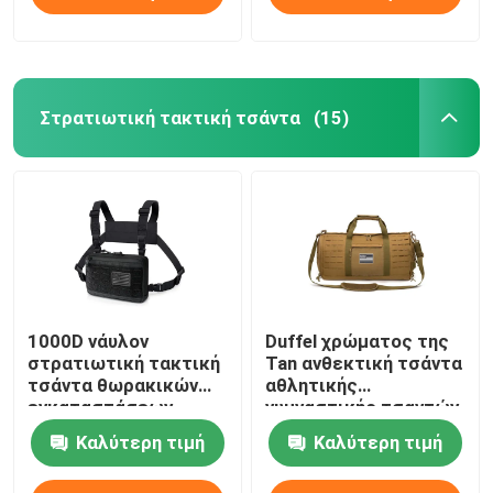
Στρατιωτική τακτική τσάντα
(15)
1000D νάυλον
Duffel χρώματος της
στρατιωτική τακτική
Tan ανθεκτική τσάντα
τσάντα θωρακικών
αθλητικής
εγκαταστάσεων
γυμναστικής τσαντών
γεώτρησης τσαντών
40L με το
Καλύτερη τιμή
Καλύτερη τιμή
με το σχέδιο Molle
αντιολισθητικό χαλί
περικοπών λέιζερ