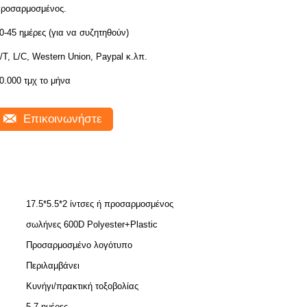
ροσαρμοσμένος.
0-45 ημέρες (για να συζητηθούν)
/T, L/C, Western Union, Paypal κ.λπ.
0.000 τμχ το μήνα
Επικοινωνήστε
17.5*5.5*2 ίντσες ή προσαρμοσμένος
σωλήνες 600D Polyester+Plastic
Προσαρμοσμένο λογότυπο
Περιλαμβάνει
Κυνήγι/πρακτική τοξοβολίας
5-7 ημέρες