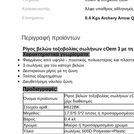
Κατασκευαστής:
Άλφα υπαίθριος αθλητισμός
Επισημαίνω:
0.4 Kgs Archery Arrow 
Περιγραφή προϊόντων
Ρίγος βελών τοξοβολίας σωλήνων cOem 3 με τη ζώ
Χαρακτηριστικά γνωρίσματα:
Φιαγμένος από υψηλό - ποιοτικός πολυεστέρας και πλαστι
3 σωλήνες για τον κάτοχο βελών
Δευτερεύων ρίγος με τη ζώνη
Τσέπες εξαρτημάτων
Διευθετήσιμη νάυλον ζώνη
Προδιαγραφές:
Ρίγος βελών τοξοβολίας σωλήνων cOe
Όνομα προϊόντων:
χέρι διαθέσιμες
Στοιχείο αριθ.:
#822BK
Μέγεθος:
17.5*5.5*2 ίντσες ή προσαρμοσμένο
Βάρος:
0,4 κλ
Χρώμα:
Μαύρο ή προσαρμοσμένο χρώμα
Υλικό:
σωλήνες 600D Polyester+Plastic