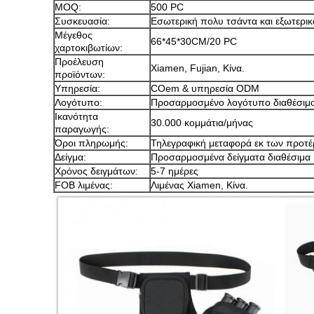
MOQ:
500 PC
Συσκευασία:
Εσωτερική πολυ τσάντα και εξωτερι
Μέγεθος
66*45*30CM/20 PC
χαρτοκιβωτίων:
Προέλευση
Xiamen, Fujian, Κίνα.
προϊόντων:
Υπηρεσία:
COem & υπηρεσία ODM
Λογότυπο:
Προσαρμοσμένο λογότυπο διαθέσιμ
Ικανότητα
30.000 κομμάτια/μήνας
παραγωγής:
Όροι πληρωμής:
Τηλεγραφική μεταφορά εκ των προτέρ
Δείγμα:
Προσαρμοσμένα δείγματα διαθέσιμα
Χρόνος δειγμάτων:
5-7 ημέρες
FOB λιμένας:
Λιμένας Xiamen, Κίνα.