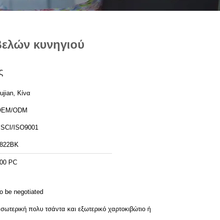
βελών κυνηγιού
ς
ujian, Κίνα
OEM/ODM
SCI/ISO9001
822BK
00 PC
o be negotiated
σωτερική πολυ τσάντα και εξωτερικό χαρτοκιβώτιο ή