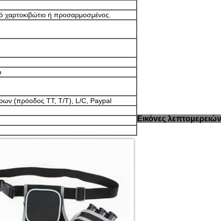
κό χαρτοκιβώτιο ή προσαρμοσμένος.
ο
ων (πρόοδος TT, T/T), L/C, Paypal
Εικόνες λεπτομερειών