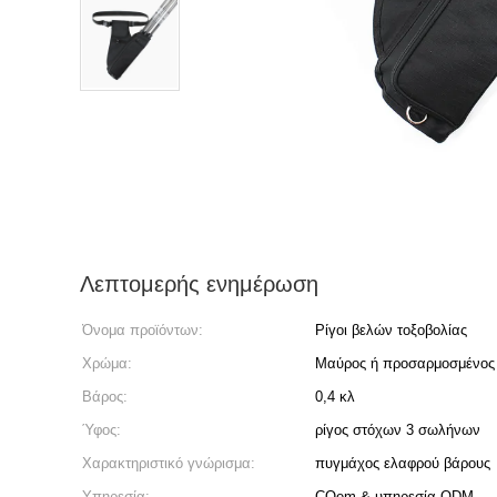
Λεπτομερής ενημέρωση
Όνομα προϊόντων:
Ρίγοι βελών τοξοβολίας
Χρώμα:
Μαύρος ή προσαρμοσμένος
Βάρος:
0,4 κλ
Ύφος:
ρίγος στόχων 3 σωλήνων
Χαρακτηριστικό γνώρισμα:
πυγμάχος ελαφρού βάρους
Υπηρεσία:
COem & υπηρεσία ODM