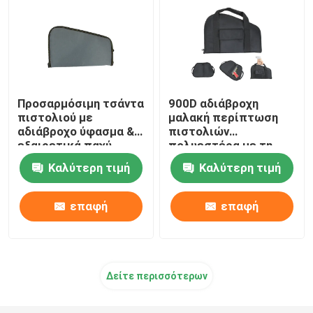
Προσαρμόσιμη τσάντα
900D αδιάβροχη
πιστολιού με
μαλακή περίπτωση
αδιάβροχο ύφασμα &
πιστολιών
εξαιρετικά παχύ
πολυεστέρα με τη
γέμισμα
μεταφορά της λαβής
Καλύτερη τιμή
Καλύτερη τιμή
και της τσέπης
εξαρτημάτων
επαφή
επαφή
Δείτε περισσότερων