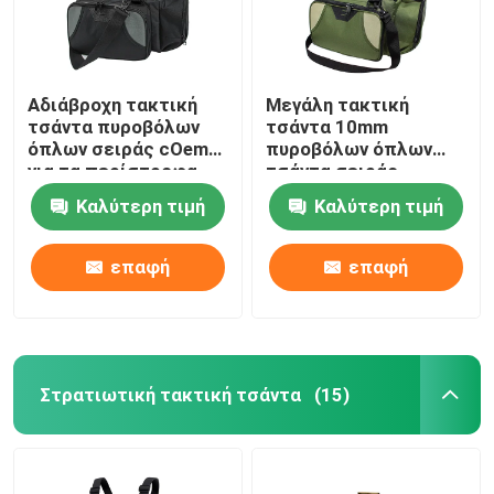
Αδιάβροχη τακτική
Μεγάλη τακτική
τσάντα πυροβόλων
τσάντα 10mm
όπλων σειράς cOem
πυροβόλων όπλων
για τα περίστροφα
τσάντα σειράς
και το μαύρο γκρι
πυροβολισμού αφρού
Καλύτερη τιμή
Καλύτερη τιμή
πυρομαχικών
EPE για το κυνήγι
επαφή
επαφή
Στρατιωτική τακτική τσάντα
(15)