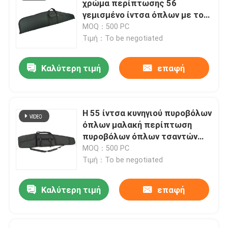
χρώμα περίπτωσης 56
γεμισμένο ίντσα όπλων με το
ΑΔΙΑΒΡΟΧΗ ΚΑΛΤΣΑ ΠΥΡΟΒΟΛΩΝ ΌΠΛΩΝ
φερμουάρ Ykk
MOQ：500 PC
Τιμή：To be negotiated
Καλύτερη τιμή
επαφή
Η 55 ίντσα κυνηγιού πυροβόλων
όπλων μαλακή περίπτωση
πυροβόλων όπλων τσαντών
μακροχρόνια με γεμισμένος
MOQ：500 PC
καταστέλλει
Τιμή：To be negotiated
Καλύτερη τιμή
επαφή