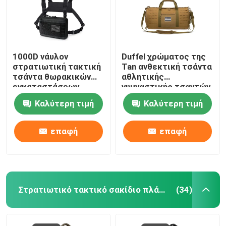
1000D νάυλον
Duffel χρώματος της
στρατιωτική τακτική
Tan ανθεκτική τσάντα
τσάντα θωρακικών
αθλητικής
εγκαταστάσεων
γυμναστικής τσαντών
γεώτρησης τσαντών
40L με το
Καλύτερη τιμή
Καλύτερη τιμή
με το σχέδιο Molle
αντιολισθητικό χαλί
περικοπών λέιζερ
επαφή
επαφή
Στρατιωτικό τακτικό σακίδιο πλάτης
(34)