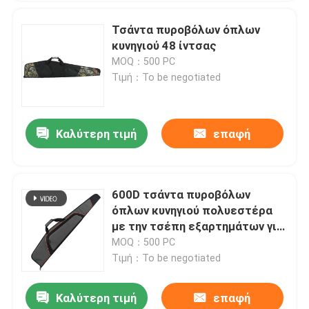
Τσάντα πυροβόλων όπλων
κυνηγιού 48 ίντσας
MOQ：500 PC
Τιμή：To be negotiated
Καλύτερη τιμή
επαφή
600D τσάντα πυροβόλων
όπλων κυνηγιού πολυεστέρα
με την τσέπη εξαρτημάτων για
τον υπαίθριο πυροβολισμό
MOQ：500 PC
Τιμή：To be negotiated
Καλύτερη τιμή
επαφή