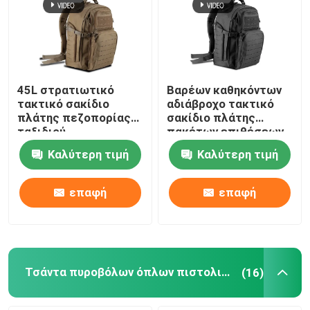
45L στρατιωτικό
Βαρέων καθηκόντων
τακτικό σακίδιο
αδιάβροχο τακτικό
πλάτης πεζοπορίας
σακίδιο πλάτης
ταξιδιού
πακέτων επιθέσεων
στρατοπέδευσης
στρατού ODM
Καλύτερη τιμή
Καλύτερη τιμή
σακιδίων πλάτης
φορητό
επαφή
επαφή
Τσάντα πυροβόλων όπλων πιστολιών
(16)