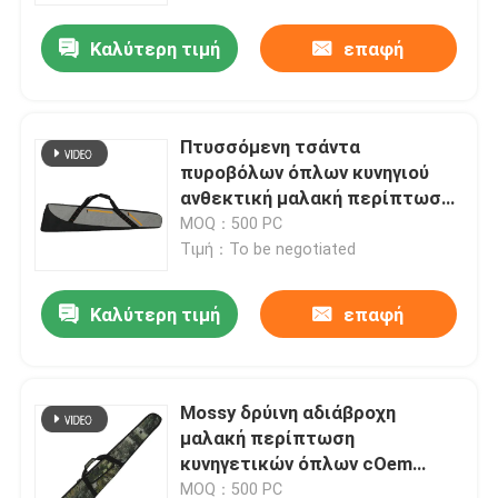
Καλύτερη τιμή
επαφή
Επισκεψή εργοστασίου
Έλεγχος ποιότητας
Πτυσσόμενη τσάντα
πυροβόλων όπλων κυνηγιού
ανθεκτική μαλακή περίπτωση
Επικοινωνήστε μαζί μας
πυροβόλων όπλων 51 ίντσας
MOQ：500 PC
για τον υπαίθριο πυροβολισμό
Τιμή：To be negotiated
Ειδήσεις
Καλύτερη τιμή
επαφή
Ζητήστε μια προσφορά
Mossy δρύινη αδιάβροχη
Τακτική τσάντα πυροβόλων όπλων
μαλακή περίπτωση
κυνηγετικών όπλων cOem
Τσάντα πυροβόλων όπλων κυνηγιού
ανθεκτική για το υπαίθριο
MOQ：500 PC