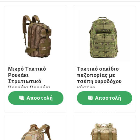
Μικρό Τακτικό
Τακτικό σακίδιο
Ρουκάκι
πεζοπορίας με
Στρατιωτικό
τσέπη ουροδόχου
Ρουκάκι Ρουκάκι
κύστης
Μόλε Τσάντα
Αποστολή
Αποστολή
Σπίτι
ερώτησης
ερώτησης
Προϊόντα
Σχετικά με εμάς