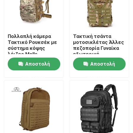
Επισκεψή εργοστασίου
Έλεγχος ποιότητας
Πολλαπλή κάμερα
Τακτική τσάντα
Τακτικό Ρουκσέκ με
μοτοσικλέτας Άλλες
σύστημα κόψης
πεζοπορία Γυναίκα
λέιζερ Molle
εξωτερική
Επικοινωνήστε μαζί μας
πεζοπορία Τακτικό
Αποστολή
Αποστολή
σακίδιο για άνδρες
Ειδήσεις
ερώτησης
ερώτησης
Ζητήστε μια προσφορά
Τακτική τσάντα πυροβόλων όπλων
Τσάντα πυροβόλων όπλων κυνηγιού