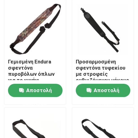
Γεμισμένη Endura
Προσαρμοσμένη
σφεντόνα
σφεντόνα τυφεκίου
πυροβόλων όπλων
με στροφείς
για το κυνήγι,
ρυθμιζόμενου μήκους
κανένας στροφέας
και αντιολισθητική
Αποστολή
Αποστολή
που απαιτούνται,
επένδυση
Σπίτι
διευθετήσιμο μήκος
ερώτησης
ερώτησης
Προϊόντα
Σχετικά με εμάς