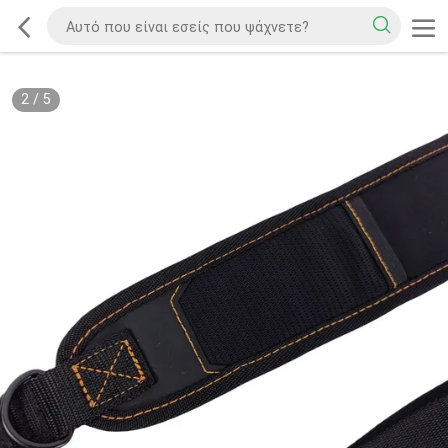
2
/
5