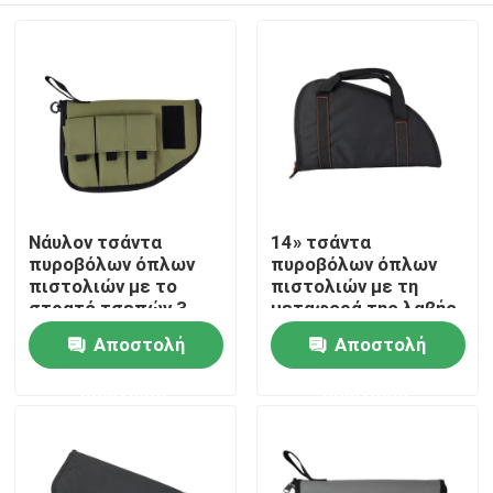
Νάυλον τσάντα
14» τσάντα
πυροβόλων όπλων
πυροβόλων όπλων
πιστολιών με το
πιστολιών με τη
στρατό τσεπών 3
μεταφορά της λαβής
MAG πράσινο
Αποστολή
Αποστολή
Σπίτι
ερώτησης
ερώτησης
Προϊόντα
Σχετικά με εμάς