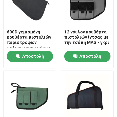
Επισκεψή εργοστασίου
Έλεγχος ποιότητας
600D γεμισμένη
12 νάυλον κουβέρτα
κουβέρτα πιστολιών
πιστολιών ίντσας με
περίστροφων
την τσέπη MAG - γκρι
πολυεστέρα τσάντα
Επικοινωνήστε μαζί μας
για το πυροβολισμό
Αποστολή
Αποστολή
Ειδήσεις
ερώτησης
ερώτησης
Ζητήστε μια προσφορά
Τακτική τσάντα πυροβόλων όπλων
Τσάντα πυροβόλων όπλων κυνηγιού