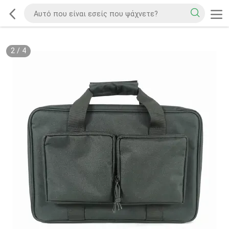
2
/
4