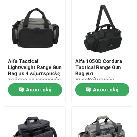
Alfa Tactical
Alfa 1050D Cordura
Lightweight Range Gun
Tactical Range Gun
Bag με 4 εξωτερικές
Bag για
τσέπες με φερμουάρ
πυροβολισμούς
για σκοποβολή από
Κυνηγίας
Αποστολή
Αποστολή
απόσταση
προσαρμοσμένο
Σπίτι
λογότυπο
ερώτησης
ερώτησης
Προϊόντα
Σχετικά με εμάς