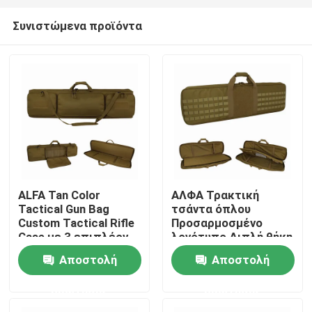
Συνιστώμενα προϊόντα
ALFA Tan Color
ΑΛΦΑ Τρακτική
Tactical Gun Bag
τσάντα όπλου
Σπίτι
Custom Tactical Rifle
Προσαρμοσμένο
Case με 3 επιπλέον
λογότυπο Διπλή θήκη
γουρούνια για
τουφέκι με σύστημα
Αποστολή
Αποστολή
Προϊόντα
σκοποβολή από
MOLLE για
απόσταση και κυνήγι
πυροβολισμό και
ερώτησης
ερώτησης
σε εξωτερικό χώρο
κυνήγι
Σχετικά με εμάς