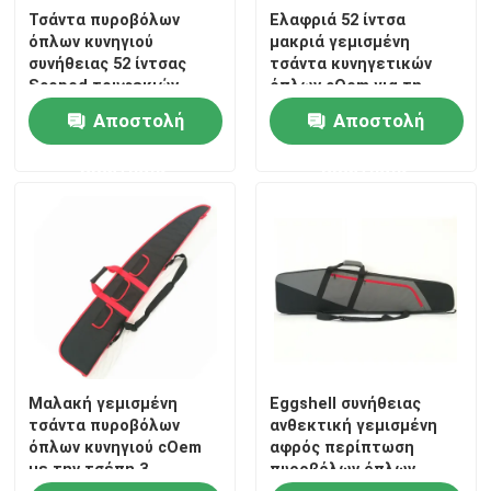
Τσάντα πυροβόλων
Ελαφριά 52 ίντσα
όπλων κυνηγιού
μακριά γεμισμένη
Επισκεψή εργοστασίου
συνήθειας 52 ίντσας
τσάντα κυνηγετικών
Scoped τουφεκιών
όπλων cOem για τη
φέρνοντας τσάντα
χρήση αποθήκευσης και
Αποστολή
Αποστολή
κυνηγετικών όπλων
κυνηγιού
Έλεγχος ποιότητας
περίπτωσης μαλακή με
ερώτησης
ερώτησης
τις βοηθητικές τσέπες
φερμουάρ
Επικοινωνήστε μαζί μας
Ειδήσεις
Ζητήστε μια προσφορά
Μαλακή γεμισμένη
Eggshell συνήθειας
Τακτική τσάντα πυροβόλων όπλων
τσάντα πυροβόλων
ανθεκτική γεμισμένη
όπλων κυνηγιού cOem
αφρός περίπτωση
με την τσέπη 3
πυροβόλων όπλων
Τσάντα πυροβόλων όπλων κυνηγιού