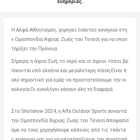
ευημερίας.
Η Αλφά Αθλητισμός, χορηγεί τσάντες κυνηγιού στη
ν Ομοσπονδία Άγριας Ζωής του Τενεσί για να υποσ
τηρίξει την Πρόνοια.
Σήμερα, η άγρια ζωή, το νερό και οι άγριοι τόποι βρ
ίσκονται υπό ολοένα και μεγαλύτερη πίεση.Είναι π
ολύ σημαντικό για εμάς να προστατεύσουμε την οι
κολογία.Οι οικολόγοι κάνουν όλη τη διαφορά.
Στο Shotshow 2024, η Alfa Outdoor Sports συναντά
την Ομοσπονδία Άγριας Ζωής του Τενεσί.Αποφασίσ
αμε να τους χορηγήσουμε κάποιες από τις τσάντε
ς κυνηγιού μας για να υποστηρίξουμε την προστασί