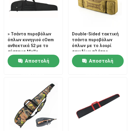
» Τσάντα πυροβόλων
Double-Sided τακτική
όπλων κυνηγιού cOem
τσάντα πυροβόλων
ανθεκτικά 52 με το
όπλων με το λουρί
σύστημα Molle,
σακιδίων πλάτης
τακτοποιήσεις τα
Αποστολή
Αποστολή
περισσότερα πρότυπα
ερώτησης
ερώτησης
Σπίτι
Προϊόντα
Σχετικά με εμάς