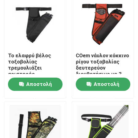
Το ελαφρύ βέλος
COem νάυλον κόκκινο
τοξοβολίας
ρίγου τοξοβολίας
τρεμουλιάζει
δευτερεύον
αριστερός
διευθετήσιμο με 3
διαθέσιμος ρίγος
περιπτώσεις
Αποστολή
Αποστολή
βελών κυνηγιού
σωλήνων βελών
Σπίτι
ερώτησης
ερώτησης
Προϊόντα
Σχετικά με εμάς