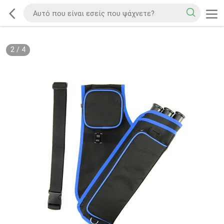
2
/
4