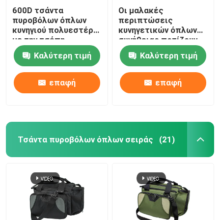
600D τσάντα
Οι μαλακές
πυροβόλων όπλων
περιπτώσεις
ΑΔΙΑΒΡΟΧΗ ΚΑΛΤΣΑ ΠΥΡΟΒΟΛΩΝ ΌΠΛΩΝ
κυνηγιού πολυεστέρα
κυνηγετικών όπλων
με την τσέπη
συνήθειας ποτίζουν
εξαρτημάτων για τον
το ανθεκτικό
Καλύτερη τιμή
Καλύτερη τιμή
υπαίθριο
πυροβόλο όπλο
πυροβολισμό
φέρνουν την τσάντα
για το υπαίθριο κυνήγι
επαφή
επαφή
Τσάντα πυροβόλων όπλων σειράς
(21)