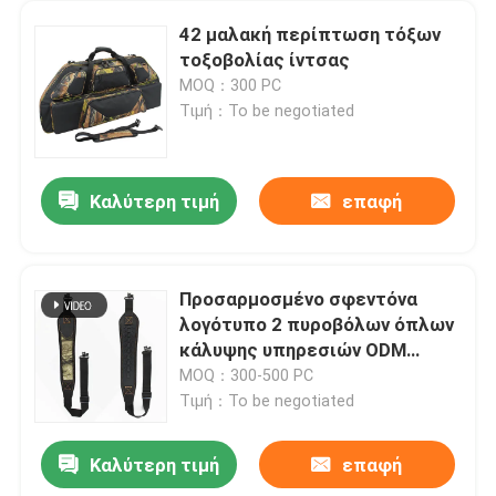
42 μαλακή περίπτωση τόξων
τοξοβολίας ίντσας
MOQ：300 PC
Τιμή：To be negotiated
Καλύτερη τιμή
επαφή
Προσαρμοσμένο σφεντόνα
λογότυπο 2 πυροβόλων όπλων
Σπίτι
κάλυψης υπηρεσιών ODM
σφεντόνα πυροβόλων όπλων
MOQ：300-500 PC
σημείου
Τιμή：To be negotiated
Προϊόντα
Καλύτερη τιμή
επαφή
Αδιάβροχη ταξιδιού τοξοβολίας μαλακή τόξων τσάντα τόξων περίπτωσης σύνθετη με το λουρί ώμων
Σχετικά με εμάς