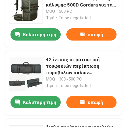
κάλυψης 500D Cordura για τα
τόξα
MOQ：500 PC
Τιμή：To be negotiated
Καλύτερη τιμή
επαφή
42 ίντσας στρατιωτική
τουφεκιών περίπτωση
πυροβόλων όπλων
περίπτωσης μαλακή
MOQ：300~500 PC
Τιμή：To be negotiated
Καλύτερη τιμή
επαφή