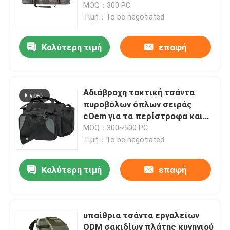
χρήσεων τακτική
MOQ：300 PC
Τιμή：To be negotiated
Καλύτερη τιμή
επαφή
Αδιάβροχη τακτική τσάντα
πυροβόλων όπλων σειράς
cOem για τα περίστροφα και
το μαύρο γκρι πυρομαχικών
MOQ：300~500 PC
Τιμή：To be negotiated
Καλύτερη τιμή
επαφή
υπαίθρια τσάντα εργαλείων
ODM σακιδίων πλάτης κυνηγιού