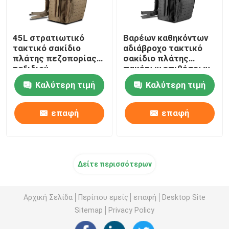
45L στρατιωτικό
Βαρέων καθηκόντων
τακτικό σακίδιο
αδιάβροχο τακτικό
πλάτης πεζοπορίας
σακίδιο πλάτης
ταξιδιού
πακέτων επιθέσεων
στρατοπέδευσης
στρατού ODM
Καλύτερη τιμή
Καλύτερη τιμή
σακιδίων πλάτης
φορητό
επαφή
επαφή
Δείτε περισσότερων
Αρχική Σελίδα
Περίπου εμείς
επαφή
Desktop Site
Sitemap
Privacy Policy