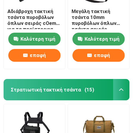
Αδιάβροχη τακτική
Μεγάλη τακτική
τσάντα πυροβόλων
τσάντα 10mm
όπλων σειράς cOem
πυροβόλων όπλων
για τα περίστροφα
τσάντα σειράς
και το μαύρο γκρι
πυροβολισμού αφρού
Καλύτερη τιμή
Καλύτερη τιμή
πυρομαχικών
EPE για το κυνήγι
επαφή
επαφή
Στρατιωτική τακτική τσάντα
(15)