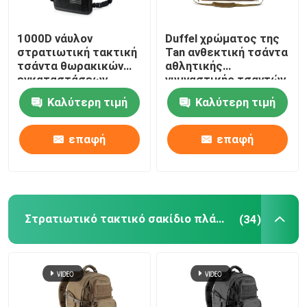
1000D νάυλον
Duffel χρώματος της
στρατιωτική τακτική
Tan ανθεκτική τσάντα
τσάντα θωρακικών
αθλητικής
εγκαταστάσεων
γυμναστικής τσαντών
γεώτρησης τσαντών
40L με το
Καλύτερη τιμή
Καλύτερη τιμή
με το σχέδιο Molle
αντιολισθητικό χαλί
περικοπών λέιζερ
επαφή
επαφή
Στρατιωτικό τακτικό σακίδιο πλάτης
(34)