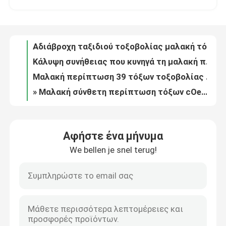
Κάλυψη συνήθειας που κυνηγά τη μαλακή περίπτωση τόξων με τις τσέπες εξαρτημάτων
Μαλακή περίπτωση 39 τόξων τοξοβολίας ODM cOem πολυεστέρας ίντσας 100% για το κυνήγι
Επισκεψή εργοστασίου
» Μαλακή σύνθετη περίπτωση τόξων cOem λουξ 37 με τη σφεντόνα τόξων και το λουρί σακιδίων πλάτης
45 ίντσας τοξοβολίας μαλακή τόξων μαλακή περίπτωση τόξων περίπτωσης μαύρη ανθεκτική σύνθετη
Έλεγχος ποιότητας
Λογότυπο συνήθειας σύνθετη περίπτωση τόξων τοξοβολίας 37 ίντσας με το λουρί σακιδίων πλάτης
Μαλακή περίπτωση τόξων τοξοβολίας κάλυψης cOem ένωση κυνηγιού 37 ίντσας
Επικοινωνήστε μαζί μας
100cm λουξ νάυλον περίπτωση Plano τόξων τοξοβολίας μαλακή για τα σύνθετα τόξα
προσαρμοσμένο πολυεστέρας λογότυπο υπόθεσης 900D σακιδίων πλάτης τόξων 100cm σύνθετο
Προσαρμοσμένη λογότυπων διαθέσιμη περίπτωση τόξων τοξοβολίας μαλακή τον παχύ αφρό που γεμίζεται με
Ειδήσεις
Αφήστε ένα μήνυμα
Ο πολυεστέρας 100cm σύνθετη περίπτωση τόξων για το κυνήγι τοξοβολίας δέχεται το προσαρμοσμένο λογότυπο
We bellen je snel terug!
600D νάυλον περίπτωση τόξων τοξοβολίας μαλακή 40 προσαρμοσμένο ίντσα λογότυπο διαθέσιμο
Ζητήστε μια προσφορά
Στεγανοποιήστε τις γεμισμένες σύνθετες PU υπόθεσης τόξων επενδύσεις για το κυνήγι τοξοβολίας
μαλακή περίπτωση τόξων τοξοβολίας 116cm ελαφριά με το κιβώτιο βελών για το πυροβολισμό τόξων τοξοβολίας
Τακτική τσάντα πυροβόλων όπλων
46 ίντσα προσάρμοσε το Mossy δρύινο σύνθετο πολυεστέρα PVC υπόθεσης τόξων λογότυπων
Μαλακή περίπτωση τόξων τοξοβολίας 46 ίντσας με το λουρί ώμων για τα σύνθετα τόξα
Τσάντα πυροβόλων όπλων κυνηγιού